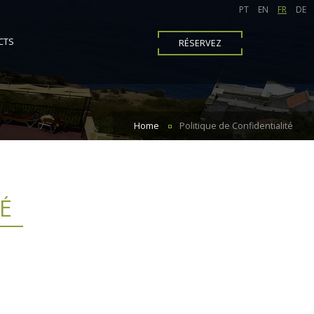
PT
EN
FR
DE
CTS
RÉSERVEZ
Home
Politique de Confidentialité
TÉ